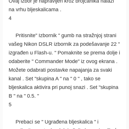
Ovaj izbor je napravljen kroz brojčanika nalazi
na vrhu bljeskalicama .
4
Pritisnite" Izbornik " gumb na stražnjoj strani
vašeg Nikon DSLR izbornik za podešavanje 22 "
izgrađen u Flash-u. " Pomaknite se prema dolje i
odaberite " Commander Mode" iz ovog ekrana .
Možete odabrati postavke napajanja za svaki
kanal . Set "skupina A " na " 0 " , tako se
bljeskalica aktivira pri punoj snazi ​​. Set "skupina
B " na " 0.5. "
5
Prebaci se " Ugrađena bljeskalica " i