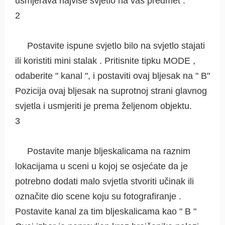
usmjerava najviše svjetlo na vaš predmet .
2
Postavite ispune svjetlo bilo na svjetlo stajati
ili koristiti mini stalak . Pritisnite tipku MODE ,
odaberite " kanal ", i postaviti ovaj bljesak na " B"
Pozicija ovaj bljesak na suprotnoj strani glavnog
svjetla i usmjeriti je prema željenom objektu.
3
Postavite manje bljeskalicama na raznim
lokacijama u sceni u kojoj se osjećate da je
potrebno dodati malo svjetla stvoriti učinak ili
označite dio scene koju su fotografiranje .
Postavite kanal za tim bljeskalicama kao " B "