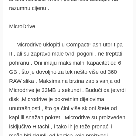
razumnu cijenu .
MicroDrive
Microdrive uklopiti u CompactFlash utor tipa
II , ali su zapravo male tvrdi pogoni , ne treptati
pohranu . Oni imaju maksimalni kapacitet od 6
GB , što je dovoljno za tek nešto više od 360
RAW slika . Maksimalna brzina zapisivanja od
Microdrive je 33MB u sekundi . Budući da jetvrdi
disk ,Microdrive je pokretnim dijelovima
unutrašnjosti , što ga čini više skloni štete od
kapi ili snažan pokret . Microdrive su proizvedeni
isključivo Hitachi , i tako ih je teže pronaći i
može biti skuplji od kartica koje proizvodi