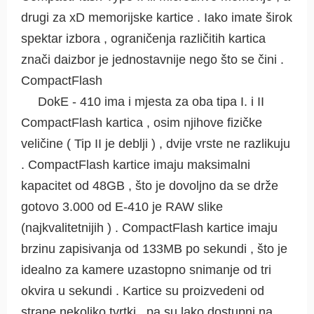
drugi za xD memorijske kartice . Iako imate širok
spektar izbora , ograničenja različitih kartica
znači daizbor je jednostavnije nego što se čini .
CompactFlash
DokE - 410 ima i mjesta za oba tipa I. i II
CompactFlash kartica , osim njihove fizičke
veličine ( Tip II je deblji ) , dvije vrste ne razlikuju
. CompactFlash kartice imaju maksimalni
kapacitet od 48GB , što je dovoljno da se drže
gotovo 3.000 od E-410 je RAW slike
(najkvalitetnijih ) . CompactFlash kartice imaju
brzinu zapisivanja od 133MB po sekundi , što je
idealno za kamere uzastopno snimanje od tri
okvira u sekundi . Kartice su proizvedeni od
strane nekoliko tvrtki , pa su lako dostupni na