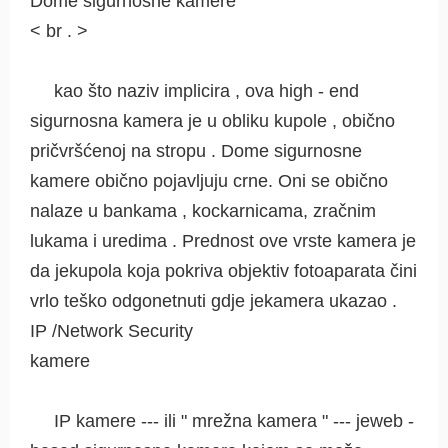
Dome sigurnosne kamere
< br . >
kao što naziv implicira , ova high - end
sigurnosna kamera je u obliku kupole , obično
pričvršćenoj na stropu . Dome sigurnosne
kamere obično pojavljuju crne. Oni se obično
nalaze u bankama , kockarnicama, zračnim
lukama i uredima . Prednost ove vrste kamera je
da jekupola koja pokriva objektiv fotoaparata čini
vrlo teško odgonetnuti gdje jekamera ukazao .
IP /Network Security
kamere
IP kamere --- ili " mrežna kamera " --- jeweb -