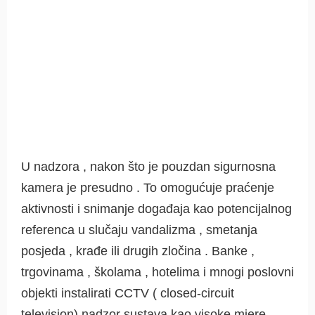
U nadzora , nakon što je pouzdan sigurnosna
kamera je presudno . To omogućuje praćenje
aktivnosti i snimanje događaja kao potencijalnog
referenca u slučaju vandalizma , smetanja
posjeda , krađe ili drugih zločina . Banke ,
trgovinama , školama , hotelima i mnogi poslovni
objekti instalirati CCTV ( closed-circuit
television) nadzor sustava kao visoke mjere