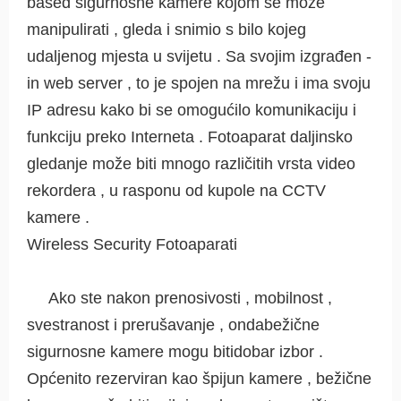
based sigurnosne kamere kojom se može
manipulirati , gleda i snimio s bilo kojeg
udaljenog mjesta u svijetu . Sa svojim izgrađen -
in web server , to je spojen na mrežu i ima svoju
IP adresu kako bi se omogućilo komunikaciju i
funkciju preko Interneta . Fotoaparat daljinsko
gledanje može biti mnogo različitih vrsta video
rekordera , u rasponu od kupole na CCTV
kamere .
Wireless Security Fotoaparati
Ako ste nakon prenosivosti , mobilnost ,
svestranost i prerušavanje , ondabežične
sigurnosne kamere mogu bitidobar izbor .
Općenito rezerviran kao špijun kamere , bežične