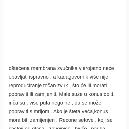
oštećena membrana zvučnika vjerojatno neće
obavljati ispravno , a kadagovornik više nije
reproduciranje točan zvuk , što će ili morati
popraviti ili zamijeniti. Male suze u konus do 1
inča su , više puta nego ne , da se može
popraviti s mrljom . Ako je šteta veća,konus
mora biti zamijenjen . Recone setove , koji se
sastoji od glasa - zavojnice , bivše i pauka