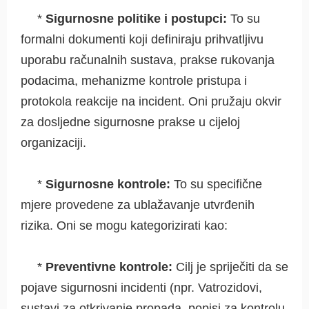
*
Sigurnosne politike i postupci:
To su
formalni dokumenti koji definiraju prihvatljivu
uporabu računalnih sustava, prakse rukovanja
podacima, mehanizme kontrole pristupa i
protokola reakcije na incident. Oni pružaju okvir
za dosljedne sigurnosne prakse u cijeloj
organizaciji.
*
Sigurnosne kontrole:
To su specifične
mjere provedene za ublažavanje utvrđenih
rizika. Oni se mogu kategorizirati kao:
*
Preventivne kontrole:
Cilj je spriječiti da se
pojave sigurnosni incidenti (npr. Vatrozidovi,
sustavi za otkrivanje propada, popisi za kontrolu