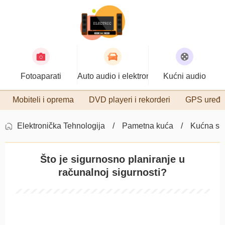
Fotoaparati
Auto audio i elektronika
Kućni audio
Mobiteli i oprema
DVD playeri i rekorderi
GPS uređa
Elektronička Tehnologija
Pametna kuća
Kućna sig
Što je sigurnosno planiranje u
računalnoj sigurnosti?