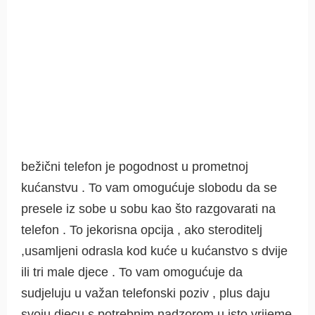
bežični telefon je pogodnost u prometnoj
kućanstvu . To vam omogućuje slobodu da se
presele iz sobe u sobu kao što razgovarati na
telefon . To jekorisna opcija , ako steroditelj
,usamljeni odrasla kod kuće u kućanstvo s dvije
ili tri male djece . To vam omogućuje da
sudjeluju u važan telefonski poziv , plus daju
svoju djecu s potrebnim nadzorom u isto vrijeme