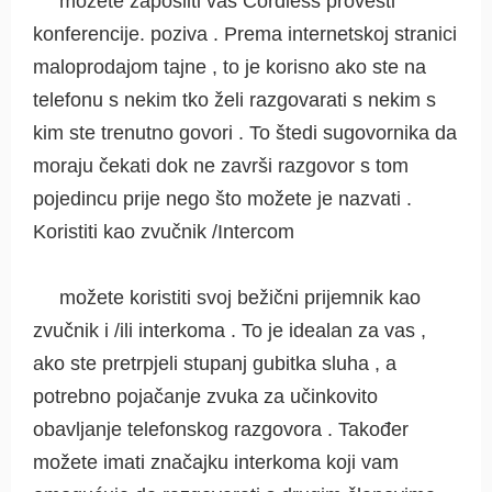
možete zaposliti vaš Cordless provesti
konferencije. poziva . Prema internetskoj stranici
maloprodajom tajne , to je korisno ako ste na
telefonu s nekim tko želi razgovarati s nekim s
kim ste trenutno govori . To štedi sugovornika da
moraju čekati dok ne završi razgovor s tom
pojedincu prije nego što možete je nazvati .
Koristiti kao zvučnik /Intercom
možete koristiti svoj ​​bežični prijemnik kao
zvučnik i /ili interkoma . To je idealan za vas ,
ako ste pretrpjeli stupanj gubitka sluha , a
potrebno pojačanje zvuka za učinkovito
obavljanje telefonskog razgovora . Također
možete imati značajku interkoma koji vam