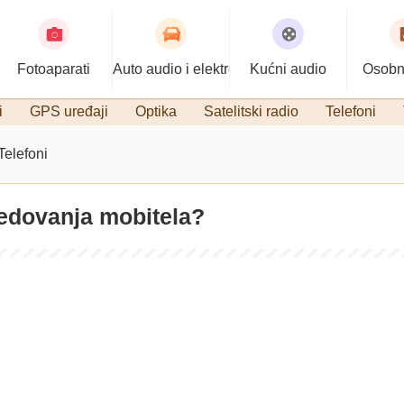
Fotoaparati
Auto audio i elektronika
Kućni audio
Osobn
i
GPS uređaji
Optika
Satelitski radio
Telefoni
Telefoni
sjedovanja mobitela?