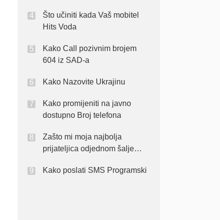
Što učiniti kada Vaš mobitel
Hits Voda
Kako Call pozivnim brojem
604 iz SAD-a
Kako Nazovite Ukrajinu
Kako promijeniti na javno
dostupno Broj telefona
Zašto mi moja najbolja
prijateljica odjednom šalje
poruku bez ljutnje na tebe. Što
Kako poslati SMS Programski
trebam učiniti u vezi ovoga?
Njezin telefon prima poruke?