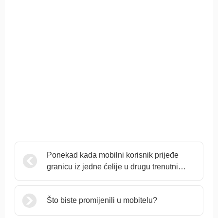
Ponekad kada mobilni korisnik prijeđe
granicu iz jedne ćelije u drugu trenutni
poziv se naglo prekine iako svi odašiljači i
prijamnici rade savršeno Zašto?
Što biste promijenili u mobitelu?