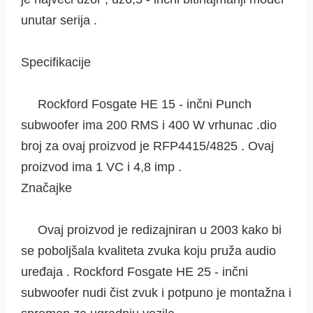
unutar serija .
Specifikacije
Rockford Fosgate HE 15 - inčni Punch
subwoofer ima 200 RMS i 400 W vrhunac .dio
broj za ovaj proizvod je RFP4415/4825 . Ovaj
proizvod ima 1 VC i 4,8 imp .
Značajke
Ovaj proizvod je redizajniran u 2003 kako bi
se poboljšala kvaliteta zvuka koju pruža audio
uređaja . Rockford Fosgate HE 25 - inčni
subwoofer nudi čist zvuk i potpuno je montažna i