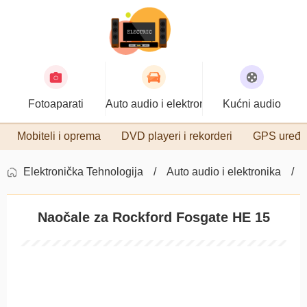
Fotoaparati
Auto audio i elektronika
Kućni audio
Mobiteli i oprema
DVD playeri i rekorderi
GPS uređa
Elektronička Tehnologija
Auto audio i elektronika
Naočale za Rockford Fosgate HE 15