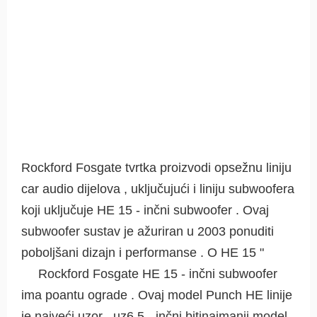
Rockford Fosgate tvrtka proizvodi opsežnu liniju
car audio dijelova , uključujući i liniju subwoofera
koji uključuje HE 15 - inčni subwoofer . Ovaj
subwoofer sustav je ažuriran u 2003 ponuditi
poboljšani dizajn i performanse . O HE 15 "
Rockford Fosgate HE 15 - inčni subwoofer
ima poantu ograde . Ovaj model Punch HE linije
je najveći uzor , uz6,5 - inčni bitinajmanji model