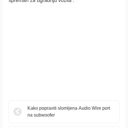
spreman za ugradnju vozila .
Kako popraviti slomljena Audio Wire port
na subwoofer