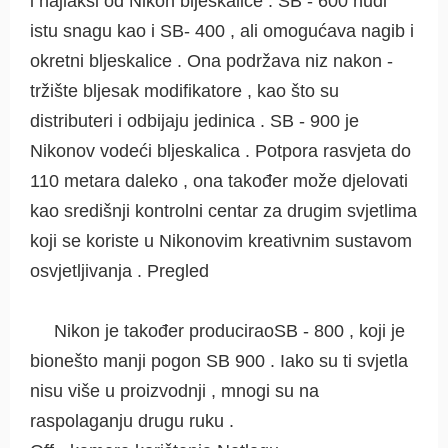
i najlakši od Nikon bljeskalice . SB - 600 nudi
istu snagu kao i SB- 400 , ali omogućava nagib i
okretni bljeskalice . Ona podržava niz nakon -
tržište bljesak modifikatore , kao što su
distributeri i odbijaju jedinica . SB - 900 je
Nikonov vodeći bljeskalica . Potpora rasvjeta do
110 metara daleko , ona također može djelovati
kao središnji kontrolni centar za drugim svjetlima
koji se koriste u Nikonovim kreativnim sustavom
osvjetljivanja . Pregled
Nikon je također produciraoSB - 800 , koji je
bionešto manji pogon SB 900 . Iako su ti svjetla
nisu više u proizvodnji , mnogi su na
raspolaganju drugu ruku .