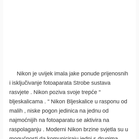
Nikon je uvijek imala jake ponude prijenosnih
i isključivanje fotoaparata Strobe sustava
rasvjete . Nikon poziva svoje trepće "
bljeskalicama . " Nikon Bljeskalice u rasponu od
malih , niske pogon jedinica na jednu od
najmoćnijih na fotoaparatu se aktivira na
raspolaganju . Moderni Nikon brzine svjetla su u
mogućnosti da komuniciraju jedni s drugima