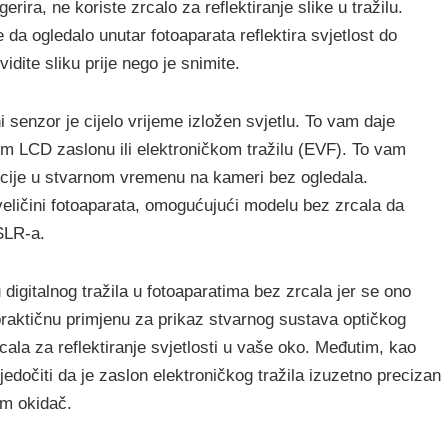
ira, ne koriste zrcalo za reflektiranje slike u tražilu.
je da ogledalo unutar fotoaparata reflektira svjetlost do
vidite sliku prije nego je snimite.
i senzor je cijelo vrijeme izložen svjetlu. To vam daje
jem LCD zaslonu ili elektroničkom tražilu (EVF). To vam
cije u stvarnom vremenu na kameri bez ogledala.
eličini fotoaparata, omogućujući modelu bez zrcala da
SLR-a.
 digitalnog tražila u fotoaparatima bez zrcala jer se ono
praktičnu primjenu za prikaz stvarnog sustava optičkog
zrcala za reflektiranje svjetlosti u vaše oko. Međutim, kao
edočiti da je zaslon elektroničkog tražila izuzetno precizan
em okidač.