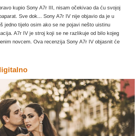
ravo kupio Sony A7r III, nisam očekivao da ću svojoj
toaparat. Sve dok... Sony A7r IV nije objavio da je u
š jedno tijelo osim ako se ne pojavi nešto uistinu
ija. A7r IV je stroj koji se ne razlikuje od bilo kojeg
ošenim novcem. Ova recenzija Sony A7r IV objasnit će
igitalno