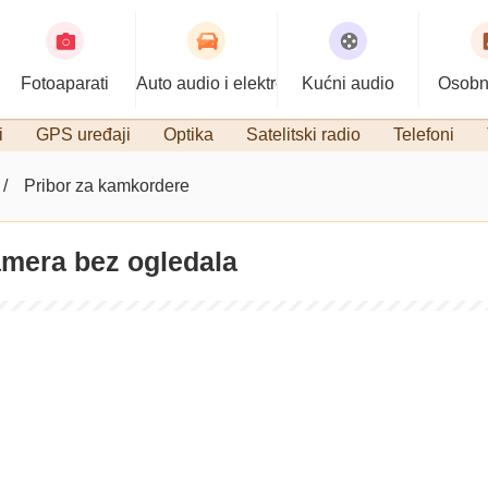
Fotoaparati
Auto audio i elektronika
Kućni audio
Osobn
i
GPS uređaji
Optika
Satelitski radio
Telefoni
Pribor za kamkordere
amera bez ogledala