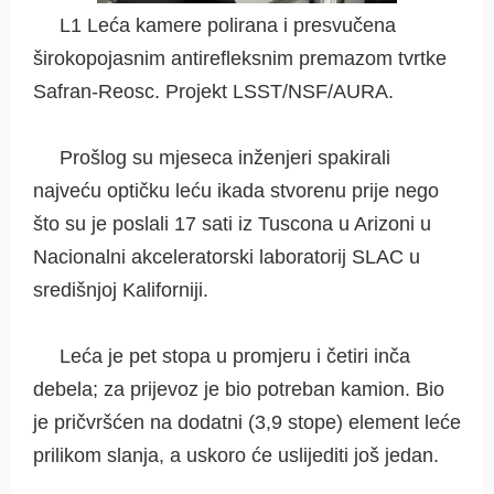
L1 Leća kamere polirana i presvučena
širokopojasnim antirefleksnim premazom tvrtke
Safran-Reosc. Projekt LSST/NSF/AURA.
Prošlog su mjeseca inženjeri spakirali
najveću optičku leću ikada stvorenu prije nego
što su je poslali 17 sati iz Tuscona u Arizoni u
Nacionalni akceleratorski laboratorij SLAC u
središnjoj Kaliforniji.
Leća je pet stopa u promjeru i četiri inča
debela; za prijevoz je bio potreban kamion. Bio
je pričvršćen na dodatni (3,9 stope) element leće
prilikom slanja, a uskoro će uslijediti još jedan.