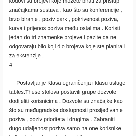
kodovi su brojevi koje možete birati za pristup
značajkama sustava , kao što su konferencije ,
brzo biranje , poziv park , pokrivenost poziva,
kurva i prijenos poziva među ostalima . Koristi
jedan do tri znamenke brojeve i pazite da ne
odgovaraju bilo koji dio brojeva koje ste planirali
za ekstenzije .
4
Postavljanje Klasa ograničenja i klasu usluge
tables.These stolova postavili grupe dozvole
dodijeliti korisnicima . Dozvole su značajke kao
što su međugradske dostupnosti prosljeđivanje
poziva , poziv prioriteta i drugima . Zabraniti
dugo udaljenost poziva samo na one korisnike