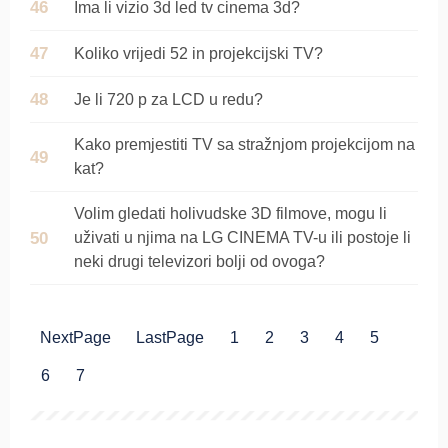
Ima li vizio 3d led tv cinema 3d?
Koliko vrijedi 52 in projekcijski TV?
Je li 720 p za LCD u redu?
Kako premjestiti TV sa stražnjom projekcijom na
kat?
Volim gledati holivudske 3D filmove, mogu li
uživati ​​u njima na LG CINEMA TV-u ili postoje li
neki drugi televizori bolji od ovoga?
NextPage
LastPage
1
2
3
4
5
6
7