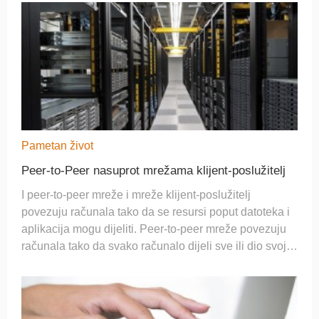
Pametan život
Peer-to-Peer nasuprot mrežama klijent-poslužitelj
I peer-to-peer mreže i mreže klijent-poslužitelj
povezuju računala tako da se resursi poput datoteka i
aplikacija mogu dijeliti. Peer-to-peer mreže povezuju
računala tako da svako računalo dijeli sve ili dio svojih
resursa. Mreže klijent-poslužitelj imaju jedno ili više
središnjih računala ili poslu