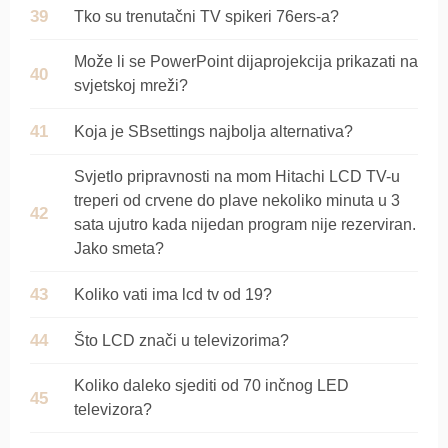
Tko su trenutačni TV spikeri 76ers-a?
Može li se PowerPoint dijaprojekcija prikazati na
svjetskoj mreži?
Koja je SBsettings najbolja alternativa?
Svjetlo pripravnosti na mom Hitachi LCD TV-u
treperi od crvene do plave nekoliko minuta u 3
sata ujutro kada nijedan program nije rezerviran.
Jako smeta?
Koliko vati ima lcd tv od 19?
Što LCD znači u televizorima?
Koliko daleko sjediti od 70 inčnog LED
televizora?