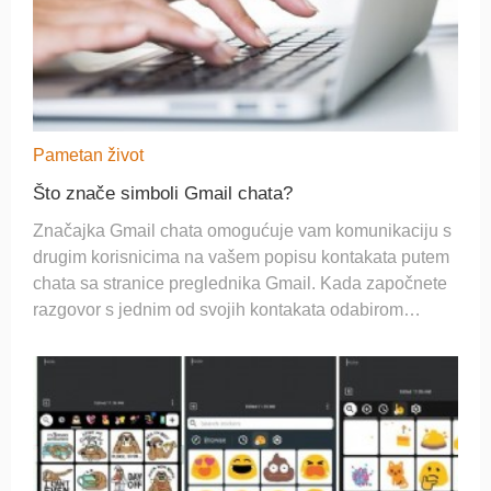
Pametan život
Što znače simboli Gmail chata?
Značajka Gmail chata omogućuje vam komunikaciju s
drugim korisnicima na vašem popisu kontakata putem
chata sa stranice preglednika Gmail. Kada započnete
razgovor s jednim od svojih kontakata odabirom
njegovog imena s popisa s lijeve strane, otvara se
prozor za razgovor na stranici Gmail. Simboli pri