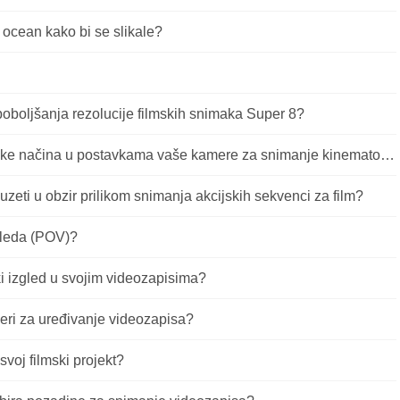
ocean kako bi se slikale?
 poboljšanja rezolucije filmskih snimaka Super 8?
Koje su prednosti korištenja D cinike načina u postavkama vaše kamere za snimanje kinematografskih snimaka?
 uzeti u obzir prilikom snimanja akcijskih sekvenci za film?
gleda (POV)?
i izgled u svojim videozapisima?
jeri za uređivanje videozapisa?
svoj filmski projekt?