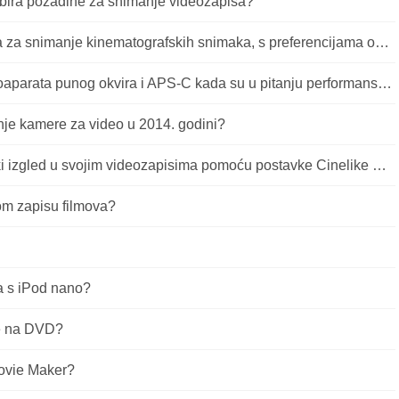
abira pozadine za snimanje videozapisa?
Kolika je optimalna brzina kadrova za snimanje kinematografskih snimaka, s preferencijama od 23,976 okvira u sekundi?
Koje su ključne razlike između fotoaparata punog okvira i APS-C kada su u pitanju performanse kvalitete videozapisa?
anje kamere za video u 2014. godini?
Kako mogu postići kinematografski izgled u svojim videozapisima pomoću postavke Cinelike D na kameri?
nom zapisu filmova?
a s iPod nano?
re na DVD?
Movie Maker?