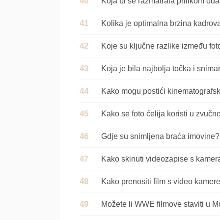
Koja bi se razmatrala prilikom od
Koja je bila najbolja točka i snim
Kako se foto ćelija koristi u zvuč
Gdje su snimljena braća imovine?
Kako skinuti videozapise s kamer
Kako prenositi film s video kame
Možete li WWE filmove staviti u 