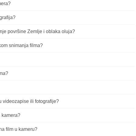
mera?
rafija?
anje površine Zemlje i oblaka oluja?
ikom snimanja filma?
ama?
videozapise ili fotografije?
s kamera?
 na film u kameru?