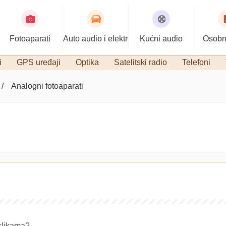
Fotoaparati
Auto audio i elektronika
Kućni audio
Osobn
i
GPS uređaji
Optika
Satelitski radio
Telefoni
Analogni fotoaparati
slikama?