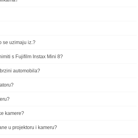
o se uzimaju iz.?
imiti s Fujifilm Instax Mini 8?
brzini automobila?
atoru?
meru?
ske kamere?
rane u projektoru i kameru?