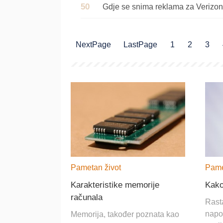
Gdje se snima reklama za Verizo
NextPage
LastPage
1
2
3
Pametan život
Pame
Karakteristike memorije
Kako
računala
Rast
napor
Memorija, također poznata kao