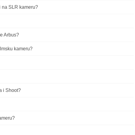
adi na SLR kameru?
ne Arbus?
 filmsku kameru?
a i Shoot?
kameru?