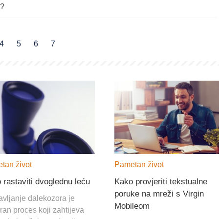
n?
4
5
6
7
tan život
Pametan život
 rastaviti dvoglednu leću
Kako provjeriti tekstualne
poruke na mreži s Virgin
avljanje dalekozora je
Mobileom
an proces koji zahtijeva